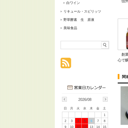
信州
白ワイン
リキュール・スピリッツ
野草酵素 生 原液
美味食品
創業
心で
関
2026/08
日
月
火
水
木
金
土
1
2
3
4
5
6
7
8
9
10
11
12
13
14
15