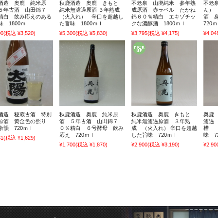
酒造 奥鹿 純米原
秋鹿酒造 奥鹿 きもと
不老泉 山廃純米 参年熟
不老
５年古酒 山田錦７
純米無濾過原酒 ３年熟成
成原酒 赤ラベル たかね
ん）
精白 飲み応えのある
（火入れ） 辛口を超越し
錦６０％精白 エキゾチッ
酒 
味 1800ｍ
た旨味 1800ｍｌ
クな濃醇酒 1800ｍｌ
720
00
(税込 ¥3,520)
¥5,300
(税込 ¥5,830)
¥3,795
(税込 ¥4,175)
¥4,04
酒造 秘蔵古酒 特別
秋鹿酒造 奥鹿 純米原
秋鹿酒造 奥鹿 きもと
奥鹿 
原酒 黄金色の照り
酒 ５年古酒 山田錦７
純米無濾過原酒 ３年熟
濾過 
余韻 720ｍｌ
０％精白 ６号酵母 飲み
成 （火入れ） 辛口を超越
槽 
応え 720ｍｌ
した旨味 720ｍｌ
味 7
81
(税込 ¥1,629)
¥1,700
(税込 ¥1,870)
¥2,900
(税込 ¥3,190)
¥2,90