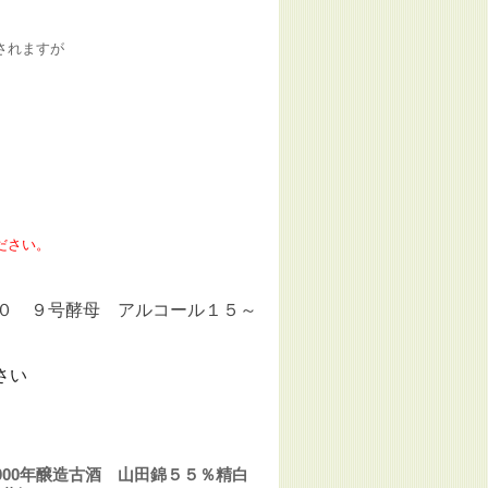
されますが
。
ださい。
０ ９号酵母 アルコール１５～
さい
000年醸造古酒 山田錦５５％精白