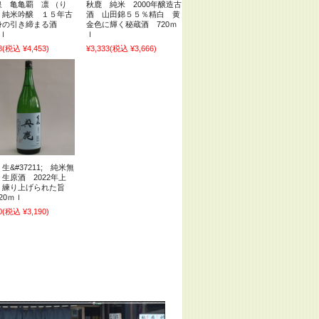
泉 亀亀覇 凛 （り
秋鹿 純米 2000年醸造古
 純米吟醸 １５年古
酒 山田錦５５％精白 黄
身の引き締まる酒
金色に輝く秘蔵酒 720ｍ
ｍｌ
ｌ
8
(税込 ¥4,453)
¥3,333
(税込 ¥3,666)
生&#37211; 純米無
生原酒 2022年上
練り上げられた旨
20ｍｌ
0
(税込 ¥3,190)