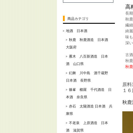
高
長期
商品カテゴリ
秋鹿
繊細
地酒 日本酒
綺麗
味も
秋鹿 秋鹿酒造 日本酒
深い
大阪府
古酒
雁木 八百新酒造 日本
秋鹿
酒 山口県
秋鹿
幻舞 川中島 酒千蔵野
日本酒 長野県
原料
篠峯 櫛羅 千代酒造 日
１６
本酒 奈良県
秋鹿
赤石 太陽酒造 日本酒 兵
庫県
不老泉 上原酒造 日本
酒 滋賀県