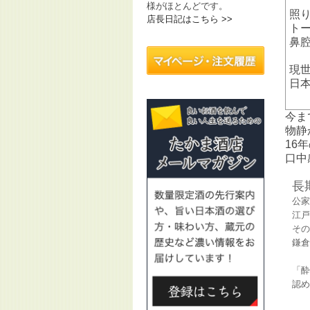
様がほとんどです。
照
店長日記はこちら >>
ト
鼻
現
日
今ま
物静
16
口中
長
公家
江戸
その
鎌倉
「酔
認め