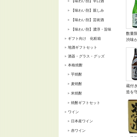
【味わい別】辛口酒
【味わい別】親しみ
【味わい別】芸術酒
【味わい別】濃淳・旨味
数量
ギフト向け 化粧箱
渋味
地酒ギフトセット
酒器・グラス・グッズ
本格焼酎
芋焼酎
麦焼酎
蔵付
造を
米焼酎
焼酎ギフトセット
ワイン
日本産ワイン
赤ワイン