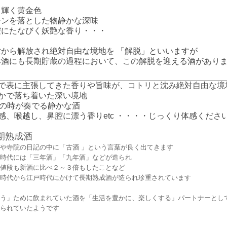
り輝く黄金色
ーンを落とした物静かな深味
腔にたなびく妖艶な香り・・・
世から解放され絶対自由な境地を 「解脱」といいますが
本酒にも長期貯蔵の過程において、この解脱を迎える酒があり
で表に主張してきた香りや旨味が、コトリと沈み絶対自由な境
かで落ち着いた深い境地
年の時が奏でる静かな酒
感、喉越し、鼻腔に漂う香りetc ・・・・じっくり体感くださ
期熟成酒
や寺院の日記の中に「古酒 」という言葉が良く出てきます
時代には「三年酒」「九年酒」などが造られ
値段も新酒に比べ２～３倍もしたことなど
時代から江戸時代にかけて長期熟成酒が造られ珍重されています
う」ために飲まれていた酒を「生活を豊かに、楽しくする」パートナーとし
られていたようです