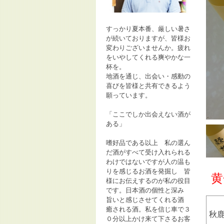
すっかり夏本番、厳しい暑さ
が続いておりますが、皆様お
変わりございませんか。疲れ
をいやしてくれる爽やかな一
杯を。
地酒を通じ、出会い・感動の
喜びを皆様と共有できるよう
願っています。
「ここでしか出会えない酒が
ある」
嗜好品である以上 私の選ん
だ酒がすべて受け入れられる
わけではないですが人の温も
りを感じるお酒を発掘し 皆
黄
様にお伝えするのが私の役目
です。日本酒の個性と深み
旨いと感じさせてくれる酒
癒される酒。私を信じ車で３
秋
０分以上かけ来て下さるお客