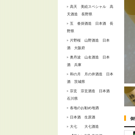
高天 美絵スペシャル 高
天酒造 長野県
互 沓掛酒造 日本酒 長
野県
片野桜 山野酒造 日本
酒 大阪府
奥丹波 山名酒造 日本
酒 兵庫
和の月 月の井酒造 日本
酒 茨城県
宗玄 宗玄酒造 日本酒
石川県
各地のお勧め地酒
日本酒 生原酒
個
大七 大七酒造