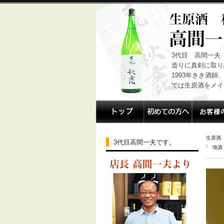
3代目 高間一夫
造りに真剣に取り
1993年きき酒
では生原酒をメイ
生原酒
3代目高間一夫です。
地酒