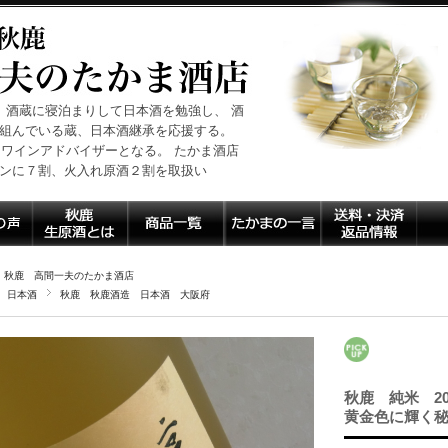
 酒蔵に寝泊まりして日本酒を勉強し、 酒
組んでいる蔵、日本酒継承を応援する。
師、ワインアドバイザーとなる。 たかま酒店
ンに７割、火入れ原酒２割を取扱い
 秋鹿 高間一夫のたかま酒店
 日本酒
秋鹿 秋鹿酒造 日本酒 大阪府
秋鹿 純米 2
黄金色に輝く秘