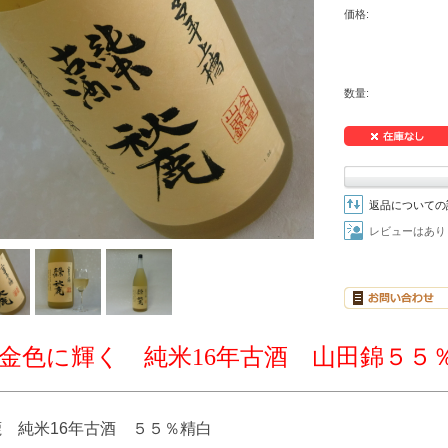
価格:
数量:
返品についての
レビューはあり
金色に輝く 純米16年古酒 山田錦５５
鹿 純米16年古酒 ５５％精白