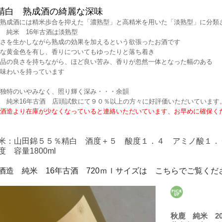
精白 熟成酒の綺麗な深味
熟成酒には精米歩合を抑えた「濃熟型」と高精米を用いた「淡熟型」に分類
 純米 16年古酒は淡熟型
さを生かしながら熟成の効果を加えるという欲張ったお酒です
な黄金色を有し、香りについてもゆったりと落ち着き
品の良さを持ちながら、ほど良い苦み、香りが忽然一体となった幅のある
味わいを持っています
独特のいやみなく、照り輝く深み・・・余韻
 純米16年古酒 店頭試飲にて９０％以上の方々に好評価いただいています
酒造より在庫が少なくなっていると連絡いただいています、お早めに確保く
米：山田錦５５％精白 酒度＋５ 酸度１．４ アミノ酸１．
度 容量1800ml
酒造 純米 16年古酒 720ｍｌサイズは こちらでご覧くだ
秋鹿 純米 2