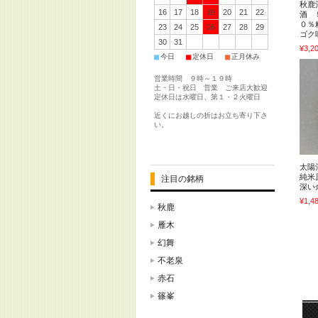
秋鹿
16
17
18
19
20
21
22
酒 
０％
23
24
25
26
27
28
29
ゴク
30
31
¥3,2
■
■
■
今日
定休日
正月休み
営業時間 ９時～１９時
土・日・祝日 営業 ご来店大歓迎
定休日は水曜日、第１・２火曜日
近くにお越しの折はお立ち寄り下さ
い。
太陽
純米
注目の銘柄
深い
¥1,4
秋鹿
雁木
幻舞
不老泉
赤石
篠峯