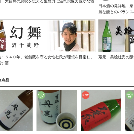
 大自然の息吹を伝える生命力に溢れ想像力豊かな酒
日
本酒の発祥地 奈
麗な酸とのバランス
１５４０年、老舗蔵を守る女性杜氏が理想を目指し、
蔵元 美絵杜氏の醸
醸す酒
連商品