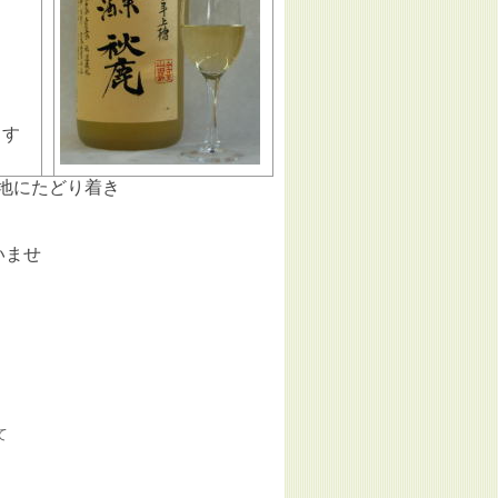
ます
地にたどり着き
いませ
て