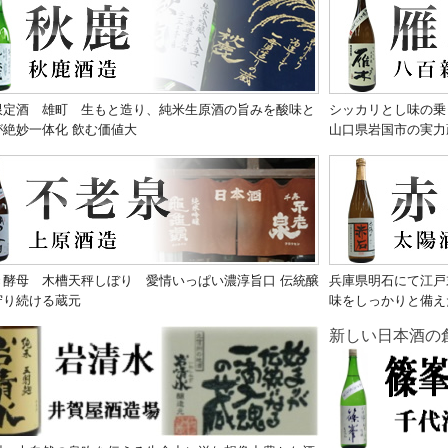
限定酒 雄町 生もと造り、純米生原酒の旨みを酸味と
シッカリとし味の乗
が絶妙一体化 飲む価値大
山口県岩国市の実力
き酵母 木槽天秤しぼり 愛情いっぱい濃淳旨口 伝統醸
兵庫県明石にて江戸
守り続ける蔵元
味をしっかりと備え
新しい日本酒の