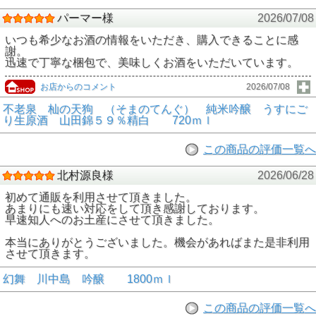
パーマー様
2026/07/08
いつも希少なお酒の情報をいただき、購入できることに感
謝。
迅速で丁寧な梱包で、美味しくお酒をいただいています。
お店からのコメント
2026/07/08
不老泉 杣の天狗 （そまのてんぐ） 純米吟醸 うすにご
り生原酒 山田錦５９％精白 720ｍｌ
この商品の評価一覧へ
北村源良様
2026/06/28
初めて通販を利用させて頂きました。
あまりにも速い対応をして頂き感謝しております。
早速知人へのお土産にさせて頂きました。
本当にありがとうございました。機会があればまた是非利用
させて頂きます。
幻舞 川中島 吟醸 1800ｍｌ
この商品の評価一覧へ