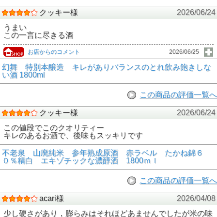
クッキー様
2026/06/24
うまい
この一言に尽きる酒
お店からのコメント
2026/06/25
幻舞 特別本醸造 キレがありバランスのとれ飲み飽きしな
い酒 1800ml
この商品の評価一覧へ
クッキー様
2026/06/24
この値段でこのクオリティー
キレのあるお酒で、後味もスッキリです
不老泉 山廃純米 参年熟成原酒 赤ラベル たかね錦６
０％精白 エキゾチックな濃醇酒 1800ｍｌ
この商品の評価一覧へ
acari様
2026/04/08
少し硬さがあり，膨らみはそれほどあませんでしたが米の味