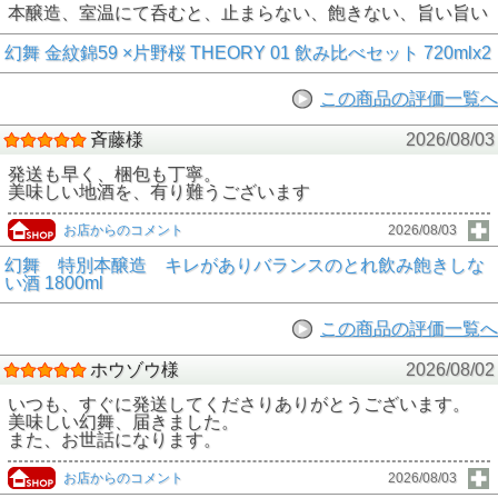
本醸造、室温にて呑むと、止まらない、飽きない、旨い旨い
幻舞 金紋錦59 ×片野桜 THEORY 01 飲み比べセット 720mlx2
この商品の評価一覧へ
斉藤様
2026/08/03
発送も早く、梱包も丁寧。
美味しい地酒を、有り難うございます
お店からのコメント
2026/08/03
幻舞 特別本醸造 キレがありバランスのとれ飲み飽きしな
い酒 1800ml
この商品の評価一覧へ
ホウゾウ様
2026/08/02
いつも、すぐに発送してくださりありがとうございます。
美味しい幻舞、届きました。
また、お世話になります。
お店からのコメント
2026/08/03