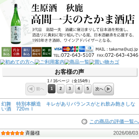
お客様の声
1 / 16ページ（全154件）
1
2
3
4
5
前へ
次へ
幻舞 特別本醸造 キレがありバランスがとれ飲み飽きしな
い酒 720ｍｌ
この商品の評価一覧へ
斉藤様
2026/08/03