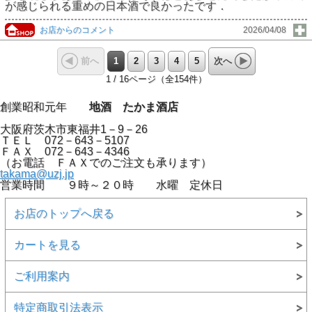
が感じられる重めの日本酒で良かったです．
お店からのコメント
2026/04/08
1
2
3
4
5
前へ
次へ
1 / 16ページ（全154件）
創業昭和元年
地酒 たかま酒店
大阪府茨木市東福井1－9－26
ＴＥＬ 072－643－5107
ＦＡＸ 072－643－4346
（お電話 ＦＡＸでのご注文も承ります）
takama@uzj.jp
営業時間 ９時～２０時 水曜 定休日
お店のトップへ戻る
カートを見る
ご利用案内
特定商取引法表示