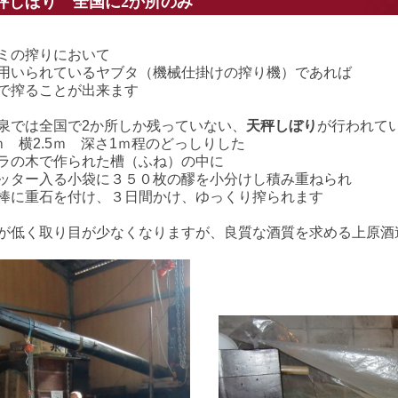
秤しぼり 全国に2か所のみ
ミの搾りにおいて
用いられているヤブタ（機械仕掛けの搾り機）であれば
で搾ることが出来ます
泉では全国で2か所しか残っていない、
天秤しぼり
が行われて
ｍ 横2.5ｍ 深さ1ｍ程のどっしりした
ラの木で作られた槽（ふね）の中に
ッター入る小袋に３５０枚の醪を小分けし積み重ねられ
棒に重石を付け、３日間かけ、ゆっくり搾られます
が低く取り目が少なくなりますが、良質な酒質を求める上原酒