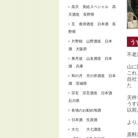
高天 美絵スペシャル 高
天酒造 長野県
互 沓掛酒造 日本酒 長
野県
片野桜 山野酒造 日本
う
酒 大阪府
不老
奥丹波 山名酒造 日本
酒 兵庫
山に
これ
和の月 月の井酒造 日本
自社
酒 茨城県
た
宗玄 宗玄酒造 日本酒
天秤
石川県
うす
以前
各地のお勧め地酒
日本酒 生原酒
より
大七 大七酒造
原料