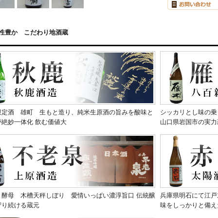
性豊か こだわり地酒蔵
限定酒 雄町 生もと造り、純米生原酒の旨みを酸味と
シッカリとし味の乗
が絶妙一体化 飲む価値大
山口県岩国市の実力
き酵母 木槽天秤しぼり 愛情いっぱい濃淳旨口 伝統醸
兵庫県明石にて江戸
守り続ける蔵元
味をしっかりと備え