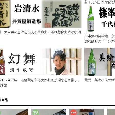
新しい日本酒の
 大自然の息吹を伝える生命力に溢れ想像力豊かな酒
日
本酒の発祥地 奈
麗な酸とのバランス
１５４０年、老舗蔵を守る女性杜氏が理想を目指し、
蔵元 美絵杜氏の醸
醸す酒
連商品