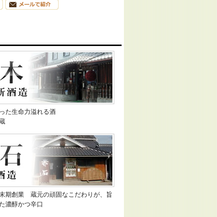
った生命力溢れる酒
蔵
末期創業 蔵元の頑固なこだわりが、旨
た濃醇かつ辛口