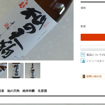
価格:
数量:
返品についての
レビューはあり
老泉 杣の天狗 純米吟醸 生原酒