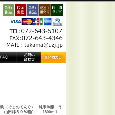
天狗（そまのてんぐ） 純米吟醸 う
 山田錦５９％精白 1800ｍｌ