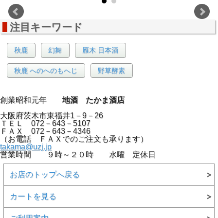
注目キーワード
秋鹿
幻舞
雁木 日本酒
秋鹿 へのへのもへじ
野草酵素
創業昭和元年
地酒 たかま酒店
大阪府茨木市東福井1－9－26
ＴＥＬ 072－643－5107
ＦＡＸ 072－643－4346
（お電話 ＦＡＸでのご注文も承ります）
takama@uzj.jp
営業時間 ９時～２０時 水曜 定休日
お店のトップへ戻る
カートを見る