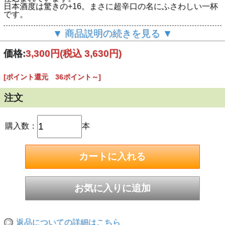
日本酒度は驚きの+16。まさに超辛口の名にふさわしい一杯
です。
味わいの特徴
▼ 商品説明の続きを見る ▼
- キレのある辛口：一口飲むと、シャープな辛さが口の中に
広がり
価格:
3,300円
(税込 3,630円)
すっきりとした後味が楽しめます。
- 山田錦の風味：キレの中にも、山田錦特有の豊かな味わい
が感じられ
[ポイント還元 36ポイント～]
辛口ながらも味わいを実現しています。
- 冷やして楽しむ：冷やすことで辛さが一層引き立ち、爽快
感が増します。
注文
辛口好きにはたまらない、すっきりとした飲みこたえをお楽
しみください。
購入数：
本
おすすめの飲み方
- 冷やして：辛さが際立ち、すっきりとした飲み口を堪能。
- お燗で：温めることで、辛口原酒の旨味が引き立ち、まろ
やかな味わいを楽しむことができます。
かたの桜の「純米吟醸 生原酒 超辛口」、辛口党の皆様へ。
食事との相性も抜群で、特に魚料理との組み合わせがオスス
メです
山田錦58％精白 酒度＋16 酸度1.9 アルコール17度
返品についての詳細はこちら