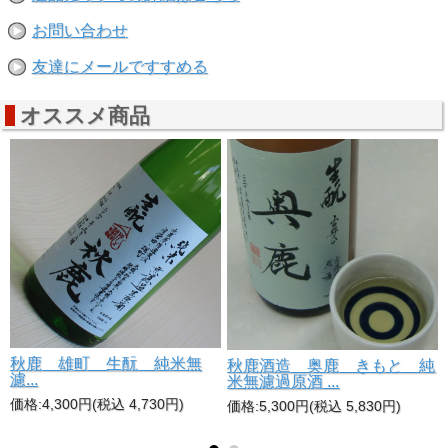
お問い合わせ
友達にメールですすめる
オススメ商品
秋鹿 雄町 生酛 純米無
純
秋鹿酒造 奥鹿 きもと 純
濾...
米無濾過原酒 ...
価格:4,300円(税込 4,730円)
価格:5,300円(税込 5,830円)