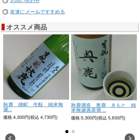
お問い合わせ
友達にメールですすめる
オススメ商品
秋鹿 雄町 生酛 純米無
純
秋鹿酒造 奥鹿 きもと 純
濾...
米無濾過原酒 ...
価格:4,300円(税込 4,730円)
価格:5,300円(税込 5,830円)