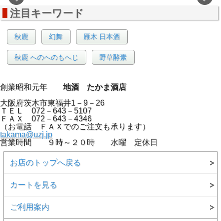
注目キーワード
秋鹿
幻舞
雁木 日本酒
秋鹿 へのへのもへじ
野草酵素
創業昭和元年
地酒 たかま酒店
大阪府茨木市東福井1－9－26
ＴＥＬ 072－643－5107
ＦＡＸ 072－643－4346
（お電話 ＦＡＸでのご注文も承ります）
takama@uzj.jp
営業時間 ９時～２０時 水曜 定休日
お店のトップへ戻る
カートを見る
ご利用案内