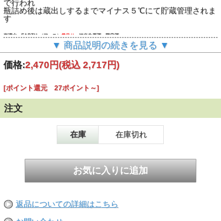
で行われ
瓶詰め後は蔵出しするまでマイナス５℃にて貯蔵管理されま
す
岩清水 EARTH （アース）
袋吊り
純米生原酒 限定酒
地球を酒銘に冠した神秘の酒
▼ 商品説明の続きを見る ▼
圧力をかけず、滴り落ちた雫だけを瓶詰めした、まさに袋吊
価格:
2,470円
(税込 2,717円)
り
（ラベルの中央に小さく雫のマークが描かれています）
[ポイント還元 27ポイント～]
ひとごこちをメインに８０％の低精白にて、ここまで洗練さ
れた酒質には驚き
まるで高精白された大吟醸酒のように滑らか
注文
雑味要素を全く感じさせない透明感を持ち
優しく洗練された甘さを持ちながらも綺麗に引いていきます
在庫
在庫切れ
純水をすべての行程に用い、発酵から瓶詰め・出荷まで、冷
蔵管理を徹底された
生酒の神秘、言葉に置き換えるのが難しい異次元の酒
飲む価値大
信州産ひとごこち・美山錦８０％精白 アルコール１６度
容量720ｍｌ
返品についての詳細はこちら