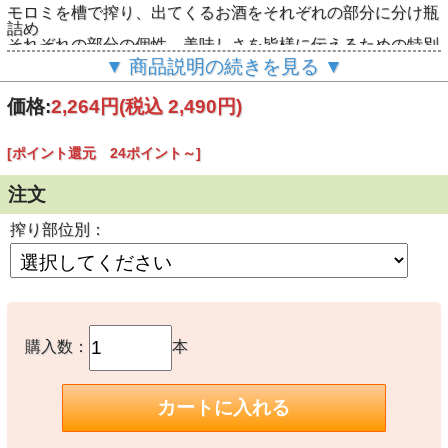
モロミを槽で搾り、出てくるお酒をそれぞれの部分に分け瓶
詰め
それぞれの部分の個性、美味しさを皆様に伝えるための特別
限定酒
▼ 商品説明の続きを見る ▼
３つの部分に分け瓶詰
価格:
2,264円
(税込 2,490円)
1 .Souplesse スープレス 槽に積み重ねられた自
重圧により最初に出てくる 「あらばしり」に相当
オリを少し含み、細やかで闊達な酸、ピチピチと元
[ポイント還元 24ポイント～]
気、キレ味爽快
2. Harmonie アルモニー 中間部分の上質な味の
綺麗な部分のみを抜き取った 「中汲み」に相当
注文
細やかで上品な酸と心地よいフレッシュリンゴのよう
な旨味
完売
搾り部位別：
3. Corse コルセ 少し圧力をかけ搾りだされた味
濃いめの 「責め」に相当
コクを伴ったリンゴを想わす旨味と切れ味、心地よい
甘味
GOWARINGOの特徴
購入数：
本
仕込み米に占める麹歩合50％（通常２０％）と贅沢に使用
爽やかなリンゴ酸を出す酵母を用いた長期低温発酵
体に優しく、かつ飲み心地、キレ味の良い１２度原酒
パスタやチーズ料理などとの相性は抜群で、優しい味わいと
共にお楽しみ頂けます
特に女性には大人気！