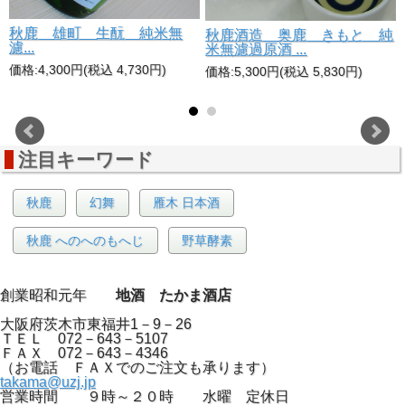
秋鹿 雄町 生酛 純米無
純
秋鹿酒造 奥鹿 きもと 純
濾...
米無濾過原酒 ...
価格:4,300円(税込 4,730円)
価格:5,300円(税込 5,830円)
注目キーワード
秋鹿
幻舞
雁木 日本酒
秋鹿 へのへのもへじ
野草酵素
創業昭和元年
地酒 たかま酒店
大阪府茨木市東福井1－9－26
ＴＥＬ 072－643－5107
ＦＡＸ 072－643－4346
（お電話 ＦＡＸでのご注文も承ります）
takama@uzj.jp
営業時間 ９時～２０時 水曜 定休日