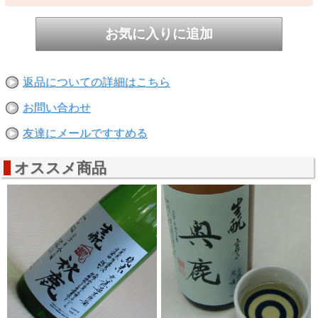
この機会に是非、各部位の味の違いにチャレンジください。
表示価格は各１本の価格です（３本合計ではございません）
バリエーション
から選択いただき単品でも購入可能ですが、
この機会に３種お試しください。
信州産ひとごこち６５％精白 アルコール１２度原酒 容
返品についての詳細はこちら
量720ｍｌ
お問い合わせ
友達にメールですすめる
オススメ商品