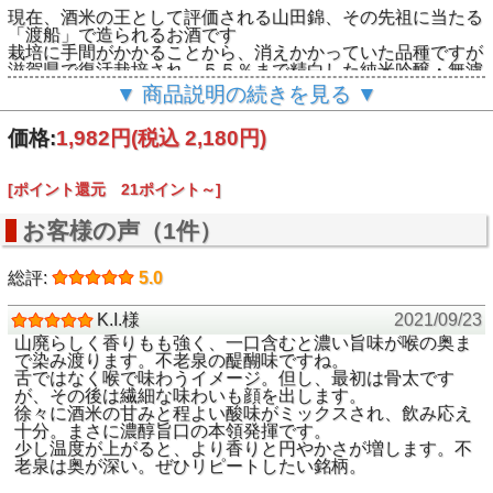
現在、酒米の王として評価される山田錦、その先祖に当たる
「渡船」で造られるお酒です
栽培に手間がかかることから、消えかかっていた品種ですが
滋賀県で復活栽培され、５５％まで精白した純米吟醸・無濾
過原酒
▼ 商品説明の続きを見る ▼
酒米 渡船の美味しさ実感ください
山田錦にはない厚みのある風格
価格:
1,982円
(税込 2,180円)
蔵に自生する蔵付き酵母による山廃造が、より味わいを醸し
出しています
またサクラの木で出来た槽による天秤搾りが生原酒の柔らか
[ポイント還元 21ポイント～]
な旨味を
そのまま生かしています
お客様の声（1件）
その生原酒を蔵内で１年熟成され、さらに丸く味が乗ってい
ます
総評:
5.0
K.I.様
2021/09/23
山廃らしく香りもも強く、一口含むと濃い旨味が喉の奥ま
で染み渡ります。不老泉の醍醐味ですね。
舌ではなく喉で味わうイメージ。但し、最初は骨太です
が、その後は繊細な味わいも顔を出します。
徐々に酒米の甘みと程よい酸味がミックスされ、飲み応え
十分。まさに濃醇旨口の本領発揮です。
少し温度が上がると、より香りと円やかさが増します。不
老泉は奥が深い。ぜひリピートしたい銘柄。