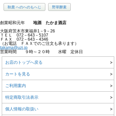
秋鹿 へのへのもへじ
野草酵素
創業昭和元年
地酒 たかま酒店
大阪府茨木市東福井1－9－26
ＴＥＬ 072－643－5107
ＦＡＸ 072－643－4346
（お電話 ＦＡＸでのご注文も承ります）
takama@uzj.jp
営業時間 ９時～２０時 水曜 定休日
お店のトップへ戻る
カートを見る
ご利用案内
特定商取引法表示
個人情報の取扱い