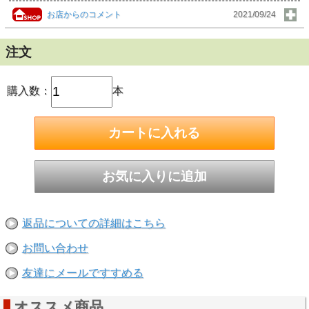
お店からのコメント
2021/09/24
山廃造りによる隠し味
注文
不老泉のお酒の多くが山廃造りで行われています
この山廃による酒母造りの行程は
通常おこなわれる速醸造りが１４日間に対し
山廃造りは２８日間の長期にわたって発酵されるため
購入数：
本
その間に多くの微生物が関与することにより
料理でゆう隠し味にあたる旨味が形成されます
天然酵母、山廃造り、天秤搾りされた渡船 生原酒の風格
柔らかな旨味、存分にお楽しみください
原料米：滋賀県産・渡船５５％精白 酒度±0 酸度1.8
アミノ酸1.8 蔵付き酵母 アルコール17度 容量720mｌ
返品についての詳細はこちら
お問い合わせ
友達にメールですすめる
オススメ商品