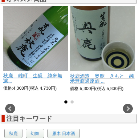
秋鹿 雄町 生酛 純米無
純
秋鹿酒造 奥鹿 きもと 純
濾...
米無濾過原酒 ...
価格:4,300円(税込 4,730円)
価格:5,300円(税込 5,830円)
注目キーワード
秋鹿
幻舞
雁木 日本酒