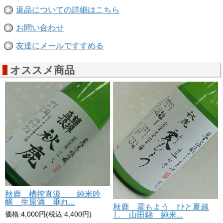
返品についての詳細はこちら
グラスに注いだとき炭酸ガスが白いにごりを湧き上げ涼しさ
を演出
日本酒初心者から酒通をも納得
お問い合わせ
雁木 スパークリング 活性にごり 純米生原酒
友達にメールですすめる
「にごり酒」 とゆうよりも白く涼しさを演出する純米ジャ
パニーズ・スパークリング
２００６年にデビュー以来年々完成度を高め
オススメ商品
新しい日本酒ファンの創造に貢献しています
心地よい爽やかな甘さ
本年度はさらに味わいに磨きがかかりスムーズさが増してい
ます
アルコール１４度と暑い日にも飲みやすく
日本酒になじみのない方から酒通をも納得させる飲み口
（１４度原酒、加水はされていません）;
秋鹿 槽搾直汲 純米吟
醸 生原酒 垂れ...
秋鹿 霙もよう ひと夏越
し 山田錦 純米...
価格:4,000円(税込 4,400円)