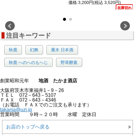
価格:3,200円(税込 3,520円)
在庫切れ
注目キーワード
生きているお酒（酵母）
秋鹿
幻舞
雁木 日本酒
瓶内で発酵する元気な酵母は私たちをも元気にしてくれそう
です
軽快・爽やかな甘み
秋鹿 へのへのもへじ
野草酵素
乾杯酒として、食前・食中としても料理を選びません
雁木 活性にごり
仲間で話題奮闘間違いありません
雁木では毎年仕込みの量を増やし対応していただいています
創業昭和元年
地酒 たかま酒店
が
夏くらいには切れてしまいます、お早めにご購入下さい。
大阪府茨木市東福井1－9－26
ＴＥＬ 072－643－5107
開栓 ご注意
ＦＡＸ 072－643－4346
活発な炭酸ガスが内包されています、良く冷やした状態で
（お電話 ＦＡＸでのご注文も承ります）
ゆっくり開閉しガスを逃がして開けてください
takama@uzj.jp
営業時間 ９時～２０時 水曜 定休日
山田錦６０％精白 酒度－12 アルコール14～15度 容量
お店のトップへ戻る
720ml