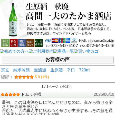
お客様の声
宗玄 純米吟醸 無濾過 生原酒 辛口 720ml
総評：
5.0 (1件)
1 / 1ページ（全1件）
トムッチ様
2025/06/10
最初、この日本酒を口に含んだだけなのに、鼻から抜ける辛
さと疾走感を感じた
呑むと、舌の真ん中に絡みつく辛さが主張する…その脇を通
り過ぎながら仄かな甘みと旨味…