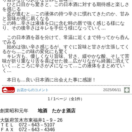
ひと口目から驚きと、この日本酒に対する期待感と楽しさ
を感じる
盃が進むと…この液体の持つ辛さに慣れてきたのか、甘み
と旨味が感じ易くなる
この時…辛さは液体を口に含む時の唇で強く感じる様にな
り、その後辛さはキレを手伝う様になっていく…
この日本酒を器を分けて、常温に近くまで待ってから呑ん
でみる
始めは強い辛さ感じるが、すぐに旨味と甘さが主張してく
るから…この味の変化にも驚く
キレ方も、優しくなり旨味、甘さ、緩やかな酸、そして苦
味が折り重なり舌を喜ばせた後…広がりながら綺麗に消えて
いく…ところに辛さが〆になって…この液体をまとめてい
く…
本日も…良い日本酒に出会えた事に感謝！
お店からのコメント
2025/06/11
1 / 1ページ（全1件）
創業昭和元年
地酒 たかま酒店
大阪府茨木市東福井1－9－26
ＴＥＬ 072－643－5107
ＦＡＸ 072－643－4346