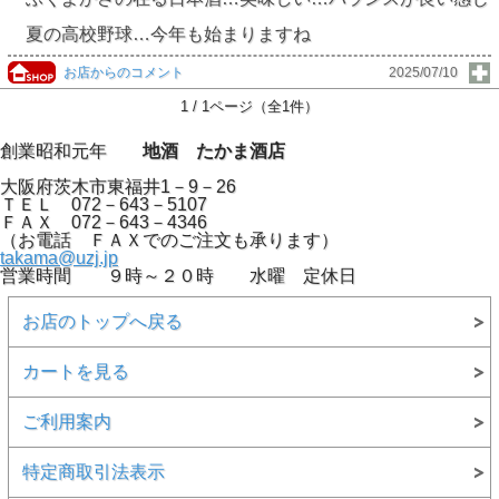
夏の高校野球…今年も始まりますね
お店からのコメント
2025/07/10
1 / 1ページ（全1件）
創業昭和元年
地酒 たかま酒店
大阪府茨木市東福井1－9－26
ＴＥＬ 072－643－5107
ＦＡＸ 072－643－4346
（お電話 ＦＡＸでのご注文も承ります）
takama@uzj.jp
営業時間 ９時～２０時 水曜 定休日
お店のトップへ戻る
カートを見る
ご利用案内
特定商取引法表示