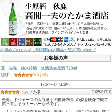
お客様の声
互 先発 純米吟醸 無濾過生原酒 720ml
総評：
5.0 (1件)
1 / 1ページ（全1件）
トムッチ様
2025/07/10
先発…ドジャースの大谷選手の復帰2戦目の姿を映像で観て
買ってしまうミーハーな私です。
ふくよかさの在る日本酒…美味しい…バランスが良い感じ