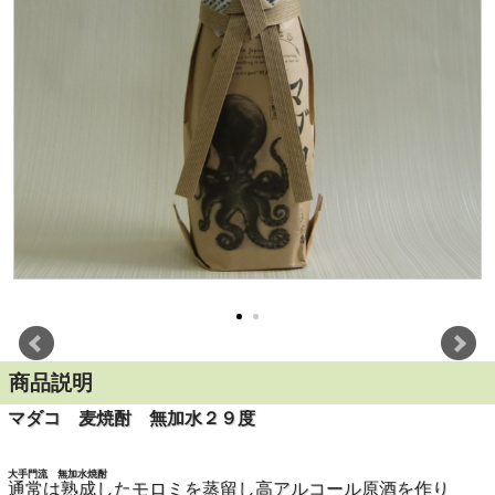
商品説明
マダコ 麦焼酎 無加水２９度
大手門流 無加水焼酎
通常は熟成したモロミを蒸留し高アルコール原酒を作り