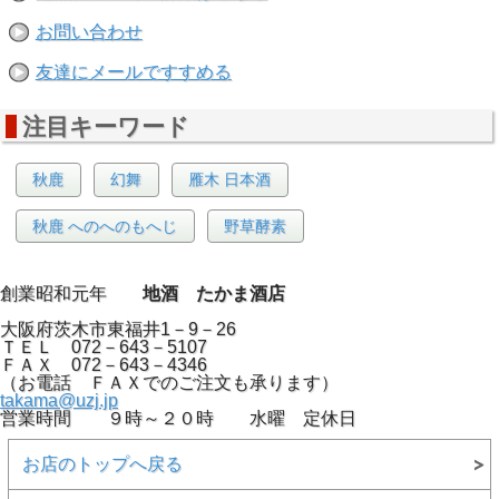
お問い合わせ
友達にメールですすめる
注目キーワード
秋鹿
幻舞
雁木 日本酒
秋鹿 へのへのもへじ
野草酵素
創業昭和元年
地酒 たかま酒店
大阪府茨木市東福井1－9－26
ＴＥＬ 072－643－5107
ＦＡＸ 072－643－4346
（お電話 ＦＡＸでのご注文も承ります）
takama@uzj.jp
営業時間 ９時～２０時 水曜 定休日
お店のトップへ戻る