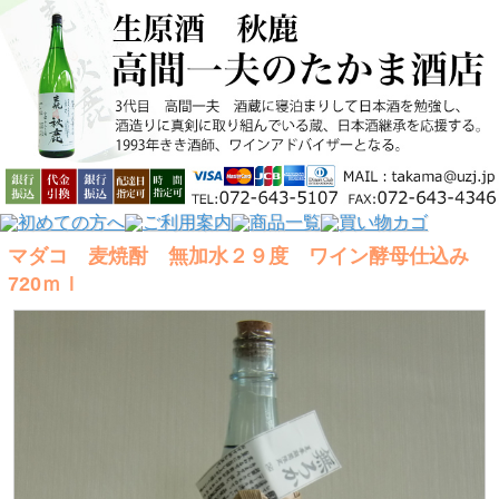
マダコ 麦焼酎 無加水２９度 ワイン酵母仕込み
720ｍｌ