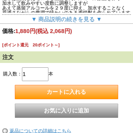
加水して飲みやすい度数に調整しますが
あえて蒸留アルコールを２９度に抑え、加水することなく
原酒さながらの豊潤で味わいのある麦焼酎を作られています
▼ 商品説明の続きを見る ▼
宮崎産の麦にしのほしを原料に、麦麹で仕込まれた麦100％
焼酎
価格:
1,880円
(税込 2,068円)
発酵にはワイン酵母が用いられています
国産麦100％仕込による素材本来の旨味が深く
[ポイント還元 20ポイント～]
ゆったりとした旨さがたなびきます
先ずはストレートにて素顔をお楽しみください
注文
原材料：麦 宮崎産にしのほし 麦麹 ワイン酵母仕込 ア
ルコール２９度 容量720ｍｌ
購入数：
本
返品についての詳細はこちら