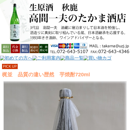
PICK UP
梶並 品質の違い歴然 芋焼酎720ml