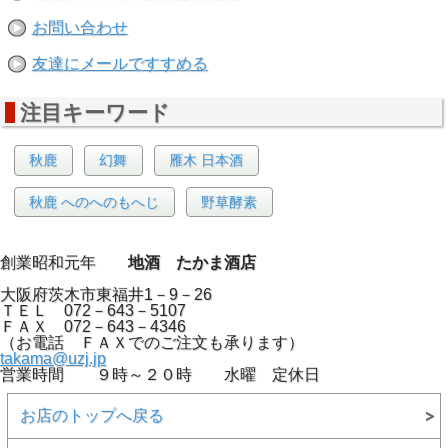
お問い合わせ
友達にメールですすめる
注目キーワード
秋鹿
幻舞
雁木 日本酒
秋鹿 へのへのもへじ
野草酵素
創業昭和元年
地酒 たかま酒店
大阪府茨木市東福井1－9－26
ＴＥＬ 072－643－5107
ＦＡＸ 072－643－4346
（お電話 ＦＡＸでのご注文も承ります）
takama@uzj.jp
営業時間 ９時～２０時 水曜 定休日
お店のトップへ戻る