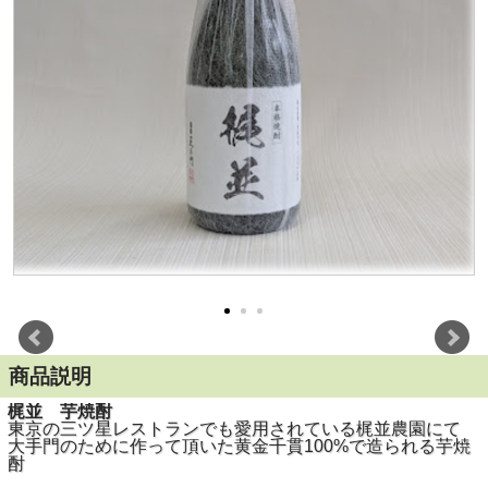
商品説明
梶並 芋焼酎
東京の三ツ星レストランでも愛用されている梶並農園にて
大手門のために作って頂いた黄金千貫100%で造られる芋焼
酎