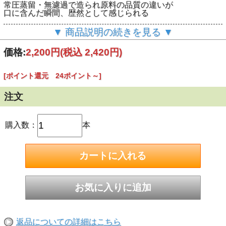
常圧蒸留・無濾過で造られ原料の品質の違いが
口に含んだ瞬間、歴然として感じられる
芋の柔らかな香り、素性の良さを感じさせる幾重にも柔らか
▼ 商品説明の続きを見る ▼
な旨味
体に優しい柔らかな余韻
価格:
2,200円
(税込 2,420円)
思わず「もう一杯」と言いたくなる芋焼酎
梶並農園 黄金千貫 白麹 常圧蒸留 無濾過 アルコール
[ポイント還元 24ポイント～]
25度
注文
購入数：
本
返品についての詳細はこちら