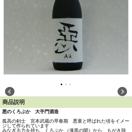
商品説明
悪のくろぶか 大手門酒造
孤高の剣士 宮本武蔵の早春期 悪童と呼ばれた頃をイメー
ジして作られています
みなぎる力を持ち、くろぶか （漆黒の闇）から、もがき脱