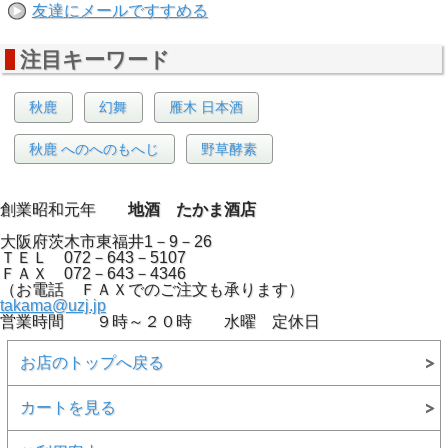
友達にメールですすめる
注目キーワード
秋鹿
幻舞
雁木 日本酒
秋鹿 へのへのもへじ
野草酵素
創業昭和元年
地酒 たかま酒店
大阪府茨木市東福井1－9－26
ＴＥＬ 072－643－5107
ＦＡＸ 072－643－4346
（お電話 ＦＡＸでのご注文も承ります）
takama@uzj.jp
営業時間 ９時～２０時 水曜 定休日
お店のトップへ戻る
カートを見る