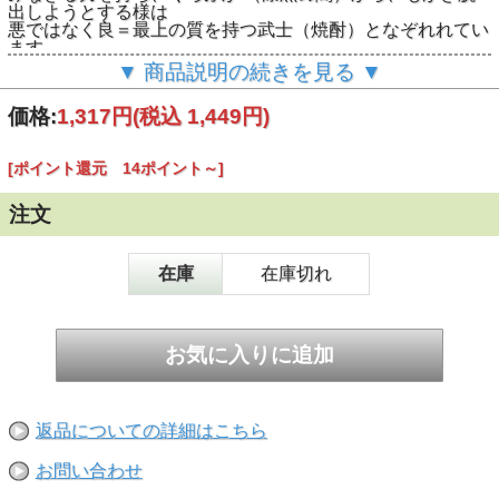
出しようとする様は
悪ではなく良＝最上の質を持つ武士（焼酎）となぞれれてい
ます
▼ 商品説明の続きを見る ▼
悪童を表現するため麦１００％、黒麹仕込、アルコール２８
度、八分無濾過で仕上げられています
価格:
1,317円
(税込 1,449円)
コクのあるゆったり濃い味、麦を焦がしたような風味が後口
に広がます、飲み応えの麦焼酎です
[ポイント還元 14ポイント～]
宮崎 大手門酒造 麦100％ 八分無濾過 アルコール２
８度 容量720ｍｌ
注文
在庫
在庫切れ
返品についての詳細はこちら
お問い合わせ