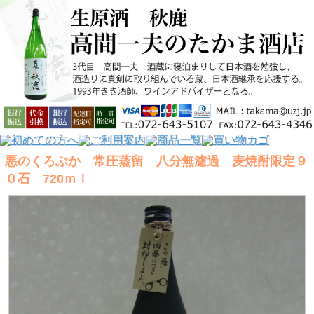
悪のくろぶか 常圧蒸留 八分無濾過 麦焼酎限定９
０石 720ｍｌ