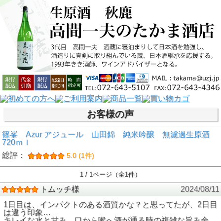
お客様の声
篠峯 Azur アジュール 山田錦 純米吟醸 無濾過生原酒
720ｍｌ
総評：
5.0 (1件)
1 / 1ページ（全1件）
トムッチ様
2024/08/11
1日目は、インパクトのある酒質かな？と思ってたが、2日目
は違う印象…
キレイな水と甘み…口から喉へ酒が通る時の複雑な旨み余