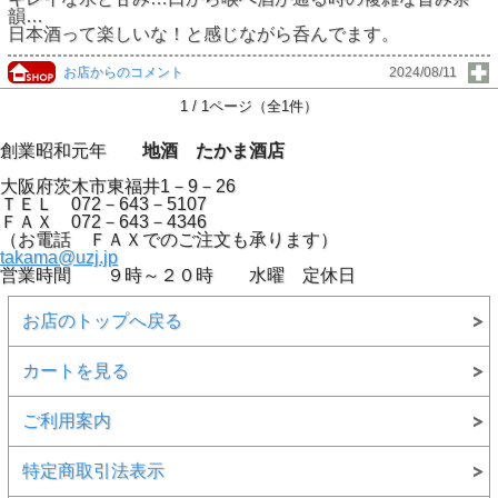
韻…
日本酒って楽しいな！と感じながら呑んでます。
お店からのコメント
2024/08/11
1 / 1ページ（全1件）
創業昭和元年
地酒 たかま酒店
大阪府茨木市東福井1－9－26
ＴＥＬ 072－643－5107
ＦＡＸ 072－643－4346
（お電話 ＦＡＸでのご注文も承ります）
takama@uzj.jp
営業時間 ９時～２０時 水曜 定休日
お店のトップへ戻る
カートを見る
ご利用案内
特定商取引法表示